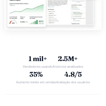
1 mil+
2.5M+
Vendedores usando
Anúncios analisados
35%
4.8/5
Aumento médio em vendas
Avaliação dos usuários