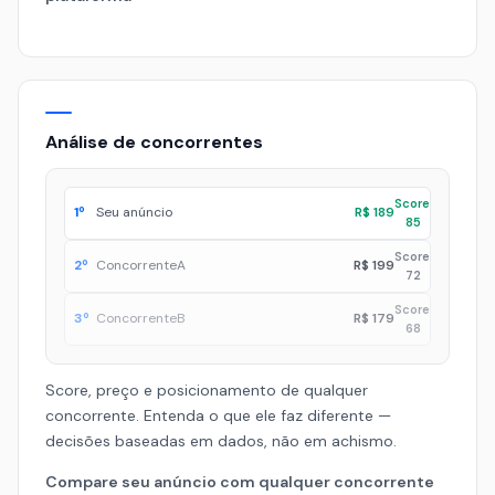
Análise de concorrentes
Score
1º
Seu anúncio
R$ 189
85
Score
2º
ConcorrenteA
R$ 199
72
Score
3º
ConcorrenteB
R$ 179
68
Score, preço e posicionamento de qualquer
concorrente. Entenda o que ele faz diferente —
decisões baseadas em dados, não em achismo.
Compare seu anúncio com qualquer concorrente