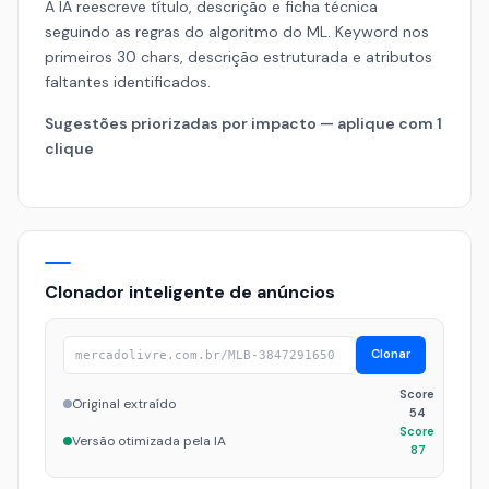
A IA reescreve título, descrição e ficha técnica
seguindo as regras do algoritmo do ML. Keyword nos
primeiros 30 chars, descrição estruturada e atributos
faltantes identificados.
Sugestões priorizadas por impacto — aplique com 1
clique
Clonador inteligente de anúncios
Clonar
mercadolivre.com.br/MLB-3847291650
Score
Original extraído
54
Score
Versão otimizada pela IA
87