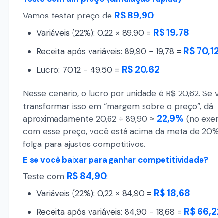
R$ 89,90
Vamos testar preço de
:
R$ 19,78
Variáveis (22%): 0,22 × 89,90 =
R$ 70,1
Receita após variáveis: 89,90 − 19,78 =
R$ 20,62
Lucro: 70,12 − 49,50 =
Nesse cenário, o lucro por unidade é R$ 20,62. Se 
transformar isso em “margem sobre o preço”, dá
22,9%
aproximadamente 20,62 ÷ 89,90 ≈
(no exem
com esse preço, você está acima da meta de 20%
folga para ajustes competitivos.
E se você baixar para ganhar competitividade?
R$ 84,90
Teste com
:
R$ 18,68
Variáveis (22%): 0,22 × 84,90 =
R$ 66,2
Receita após variáveis: 84,90 − 18,68 =