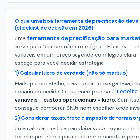
O que uma boa ferramenta de precificação deve 
(checklist de decisão em 2026)
ferramenta de precificação para marke
Uma
serve para “dar um número mágico”. Ela serve pa
variáveis em um preço sugerido com lógica clara
espaço para você decidir estratégia.
1) Calcular lucro de verdade (não só markup)
Markup é um atalho, mas ele não enxerga taxa, im
receita
cenário do pedido. O que você precisa é:
variáveis
−
custos operacionais
=
lucro
. Sem isso
consegue comparar SKUs nem escolher onde inves
2) Considerar taxas, frete e imposto de forma o
Uma calculadora boa não deixa você esquecer itens
ter campos claros para cada componente e permi