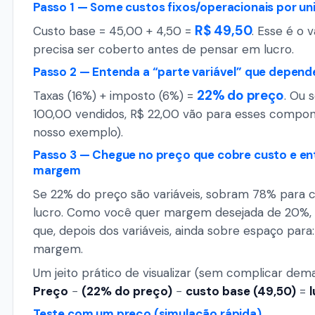
Passo 1 — Some custos fixos/operacionais por un
R$ 49,50
Custo base = 45,00 + 4,50 =
. Esse é o 
precisa ser coberto antes de pensar em lucro.
Passo 2 — Entenda a “parte variável” que depend
22% do preço
Taxas (16%) + imposto (6%) =
. Ou 
100,00 vendidos, R$ 22,00 vão para esses compo
nosso exemplo).
Passo 3 — Chegue no preço que cobre custo e en
margem
Se 22% do preço são variáveis, sobram 78% para c
lucro. Como você quer margem desejada de 20%, 
que, depois dos variáveis, ainda sobre espaço para:
margem.
Um jeito prático de visualizar (sem complicar dema
Preço
−
(22% do preço)
−
custo base (49,50)
=
Teste com um preço (simulação rápida)