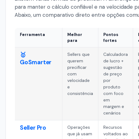
para manter o cálculo confiável e na velocidade pa
Abaixo, um comparativo direto entre opções comu
Ferramenta
Melhor
Pontos
para
fortes
🥇
Sellers que
Calculadora
querem
de lucro +
GoSmarter
precificar
sugestão
com
de preço
velocidade
por
e
produto
consistência
com foco
em
margem e
cenários
Seller Pro
Operações
Recursos
que já usam
voltados ao