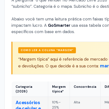
A pergunta “o que vender no Mercado Livre 2026”
“subnicho”. Categoria é o mapa. Subnicho é o desti
Abaixo você tem uma leitura prática com faixas tí
impactam lucro. A
GoSmarter
usa essa tabela com
específicos com base em dados.
COMO LER A COLUNA “MARGEM”
“Margem típica” aqui é referência de mercado 
mar
e devoluções. O que decide é a sua conta:
Categoria
Margem
Concorrência
Di
(2026)
típica*
Acessórios
10%–
Alta
Mé
25%
de celular e