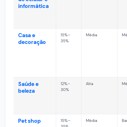
informática
Casa e
15%–
Média
Mé
35%
decoração
Saúde e
12%–
Alta
Mé
30%
beleza
Pet shop
15%–
Média
Ba
35%