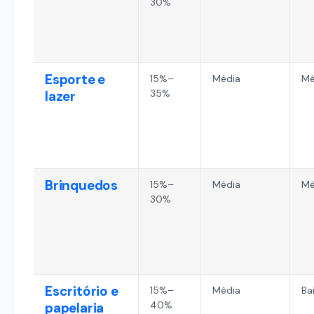
30%
Esporte e
15%–
Média
Mé
35%
lazer
Brinquedos
15%–
Média
Mé
30%
Escritório e
15%–
Média
Ba
40%
papelaria