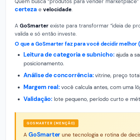
Quem busca “produtos para vender marketplace” o
certeza
e
velocidade
.
A
GoSmarter
existe para transformar “ideia de pro
valida e só então investe.
O que a GoSmarter faz para você decidir melhor 
Leitura de categoria e subnicho:
ajuda a sa
posicionamento.
Análise de concorrência:
vitrine, preço tota
Margem real:
você calcula antes, com uma ló
Validação:
lote pequeno, período curto e mét
GOSMARTER (MENÇÃO)
GoSmarter
A
une tecnologia e rotina de deci