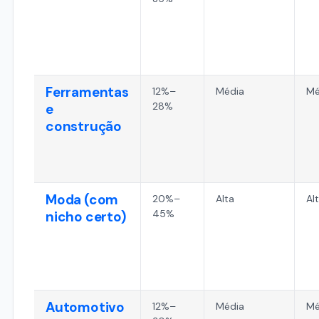
Ferramentas
12%–
Média
Mé
28%
e
construção
Moda (com
20%–
Alta
Al
45%
nicho certo)
Automotivo
12%–
Média
Mé